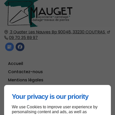
3 Quater Les Nauves Bp 90048,
33230
COUTRAS
09 70 35 89 97
Accueil
Contactez-nous
Mentions légales
Plan du site
Your privacy is our priority
We use Cookies to improve user experience by
Haut de page
personalising content and ads, as well as