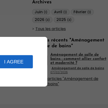
Archives
Juin
Avril
Février
(1)
(1)
(1)
2026
2025
(3)
(3)
Tous les articles
Articles récents "Aménagement
de salle de bains"
Aménagement de salle de
bains : comment allier confort
I AGREE
et modernité ?
Aménagement de salle de bains
07/02/2026
Plus d'articles "Aménagement de
salle de bains"