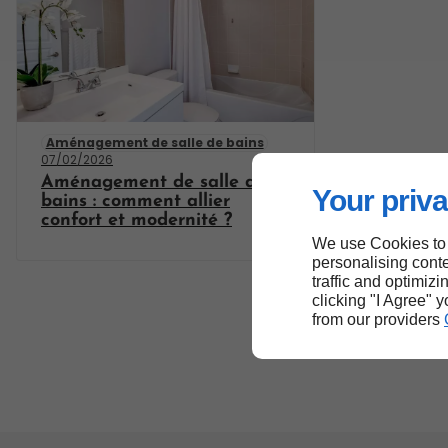
Aménagement de salle de bains
07/02/2026
Aménagement de salle de
Your priva
bains : comment allier
confort et modernité ?
We use Cookies to
personalising conte
traffic and optimizi
clicking "I Agree" 
from our providers