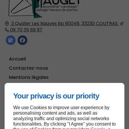
3 Quater Les Nauves Bp 90048,
33230
COUTRAS
09 70 35 89 97
Accueil
Contactez-nous
Mentions légales
Plan du site
Your privacy is our priority
We use Cookies to improve user experience by
Haut de page
personalising content and ads, as well as
analyzing traffic and optimizing social networks
functionalities. By clicking "I Agree" you consent to